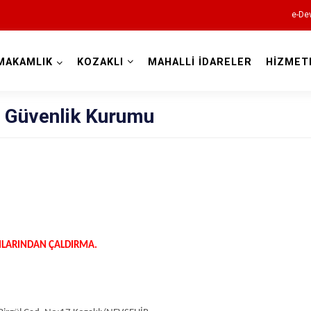
e-Dev
MAKAMLIK
KOZAKLI
MAHALLİ İDARELER
HİZMET
Nevşehir
l Güvenlik Kurumu
Acıgöl
Avanos
NLARINDAN ÇALDIRMA.
Derinkuyu
Gülşehir