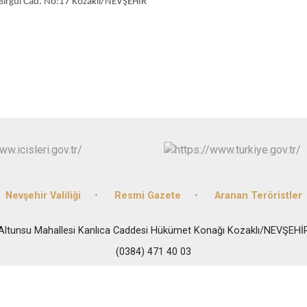
Hacıbektaş
Birgül Cad. No:17 Kozaklı/NEVŞEHİR
Kozaklı
Ürgüp
Nevşehir Valiliği
Resmi Gazete
Aranan Teröristler
Altunsu Mahallesi Kanlıca Caddesi Hükümet Konağı Kozaklı/NEVŞEHİ
(0384) 471 40 03