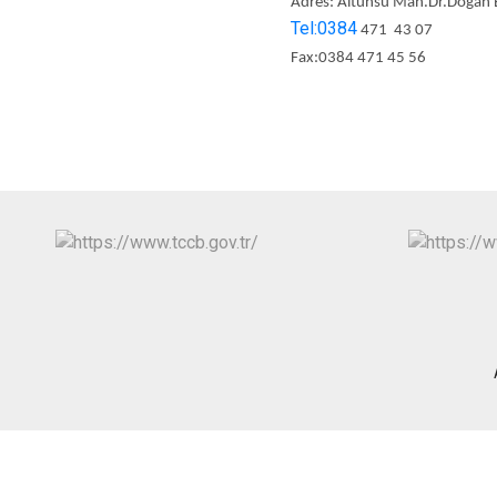
Adres: Altunsu Mah.Dr.Doğan 
Tel:0384
471 43 07
Fax:0384 471 45 56