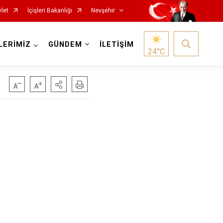
let
İçişleri Bakanlığı
Nevşehir
LERİMİZ
GÜNDEM
İLETİŞİM
24
°C