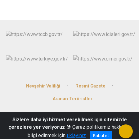
Nevşehir Valiliği
Resmi Gazete
Aranan Teröristler
Altunsu Mahallesi Kanlıca Caddesi Hükümet Konağı
Sizlere daha iyi hizmet verebilmek için sitemizde
Kozaklı/NEVŞEHİR
çerezlere yer veriyoruz
🍪 Çerez politikamız hakkında
(0384) 471 40 03
bilgi edinmek için
tıklayınız
Kabul et