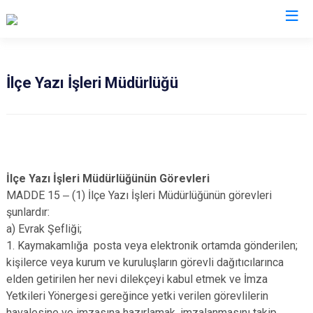
Nevşehir
İlçe Yazı İşleri Müdürlüğü
Acıgöl
Avanos
Derinkuyu
Gülşehir
İlçe Yazı İşleri Müdürlüğünün Görevleri
MADDE 15 ‒ (1) İlçe Yazı İşleri Müdürlüğünün görevleri
Hacıbektaş
şunlardır:
Kozaklı
a) Evrak Şefliği;
Ürgüp
1. Kaymakamlığa posta veya elektronik ortamda gönderilen;
kişilerce veya kurum ve kuruluşların görevli dağıtıcılarınca
elden getirilen her nevi dilekçeyi kabul etmek ve İmza
Yetkileri Yönergesi gereğince yetki verilen görevlilerin
havalesine ve imzasına hazırlamak, imzalanmasını takip